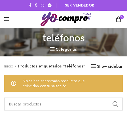
SER VENDEDOR
0
teléfonos
Categorías
Inicio
Productos etiquetados “teléfonos”
Show sidebar
No se han encontrado productos que
coincidan con tu selección.