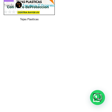
Tienda:
Ferreteria El Progreso
0
Tejas Plasticas
de
5