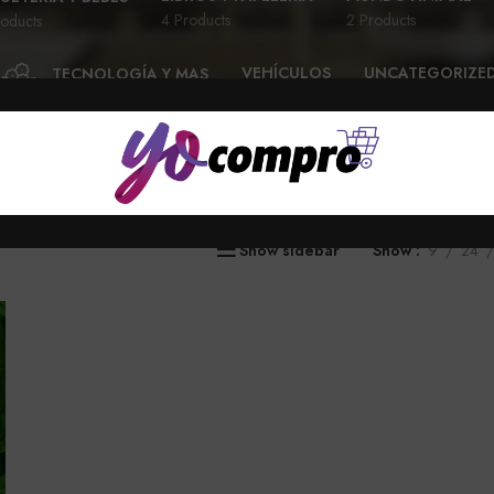
4 Products
2 Products
oducts
VEHÍCULOS
UNCATEGORIZE
TECNOLOGÍA Y MAS
28 Products
6 Products
58 Products
Show sidebar
Show
9
24