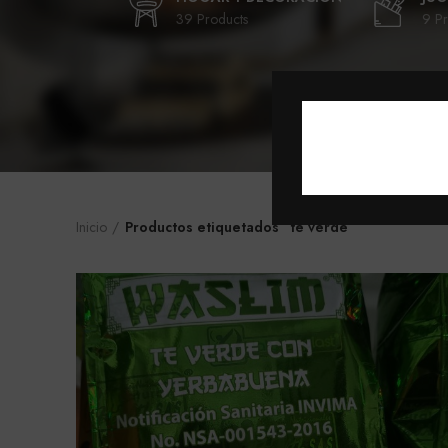
39 Products
9 Pr
Inicio
Productos etiquetados “te verde”