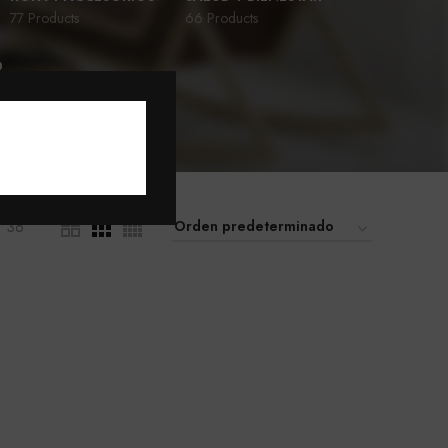
77 Products
66 Products
D
36