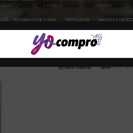
4 Products
2 Products
oducts
VEHÍCULOS
UNCATEGORIZE
TECNOLOGÍA Y MAS
28 Products
6 Products
58 Products
Show sidebar
Show
9
24