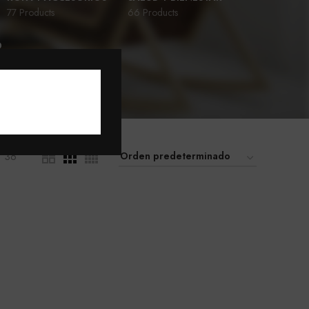
77 Products
66 Products
D
36