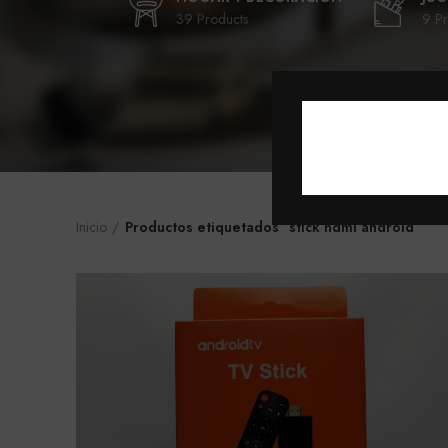
39 Products
9 Pr
Inicio
Productos etiquetados “stick hdmi android”