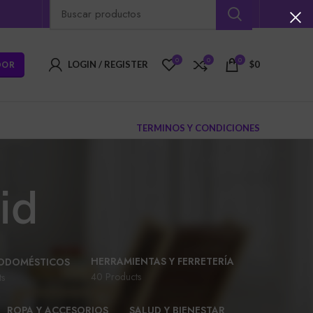
0
0
0
DOR
LOGIN / REGISTER
$
0
TERMINOS Y CONDICIONES
id
HERRAMIENTAS Y FERRETERÍA
ODOMÉSTICOS
40 Products
ts
ROPA Y ACCESORIOS
SALUD Y BIENESTAR