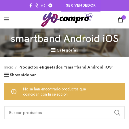
SER VENDEDOR
0
smartband Android iOS
Categorías
Inicio
Productos etiquetados “smartband Android iOS”
Show sidebar
No se han encontrado productos que
coincidan con tu selección.