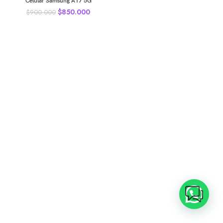
Celular Samsung A17 5G
$
850.000
$
900.000