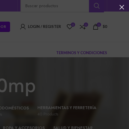
0
0
0
DOR
LOGIN / REGISTER
$
0
TERMINOS Y CONDICIONES
50mp
HERRAMIENTAS Y FERRETERÍA
ODOMÉSTICOS
40 Products
ts
ROPA Y ACCESORIOS
SALUD Y BIENESTAR