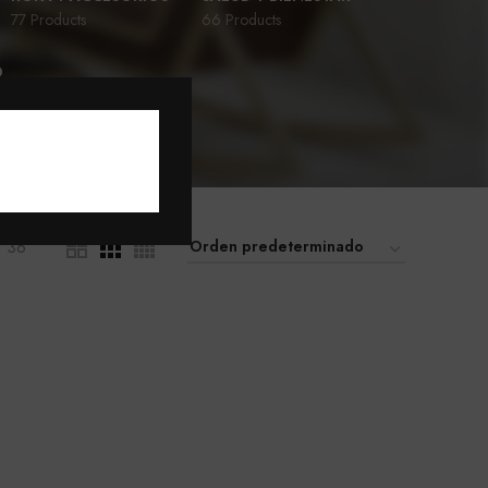
77 Products
66 Products
D
36