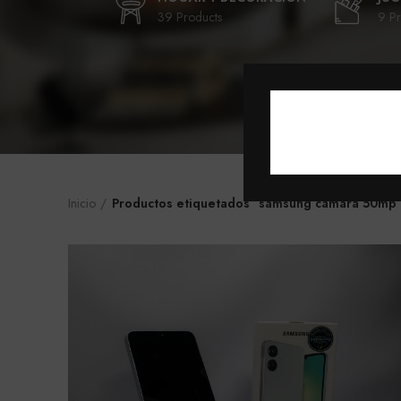
39 Products
9 Pr
Inicio
Productos etiquetados “samsung cámara 50mp