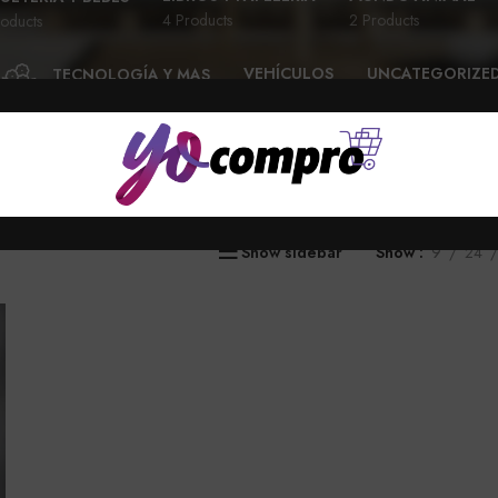
4 Products
2 Products
oducts
VEHÍCULOS
UNCATEGORIZE
TECNOLOGÍA Y MAS
28 Products
6 Products
58 Products
”
Show sidebar
Show
9
24