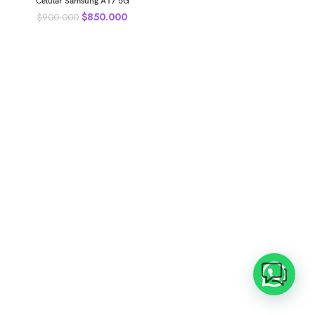
Celular Samsung A17 5G
$
850.000
$
900.000