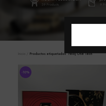
39 Products
9 Pr
Inicio
Productos etiquetados “reloj One Tech”
-10%