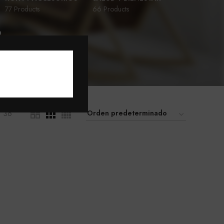
77 Products
66 Products
D
36