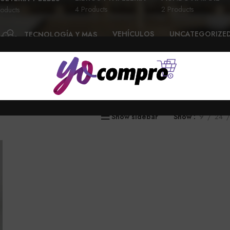
4 Products
2 Products
oducts
VEHÍCULOS
UNCATEGORIZE
TECNOLOGÍA Y MAS
28 Products
6 Products
58 Products
Show sidebar
Show
9
24