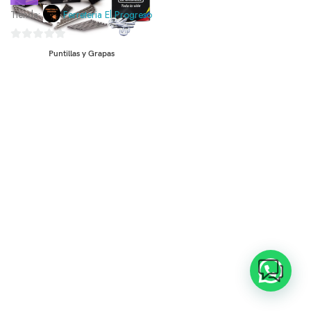
Tienda:
Ferreteria El Progreso
0
Puntillas y Grapas
de
5