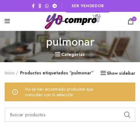
SER VENDEDOR
0
pulmonar
Categorías
Inicio
Productos etiquetados “pulmonar”
Show sidebar
No se han encontrado productos que
coincidan con tu selección.