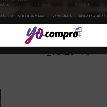
4 Products
2 Products
oducts
VEHÍCULOS
UNCATEGORIZE
TECNOLOGÍA Y MAS
28 Products
6 Products
58 Products
Show sidebar
Show
9
24