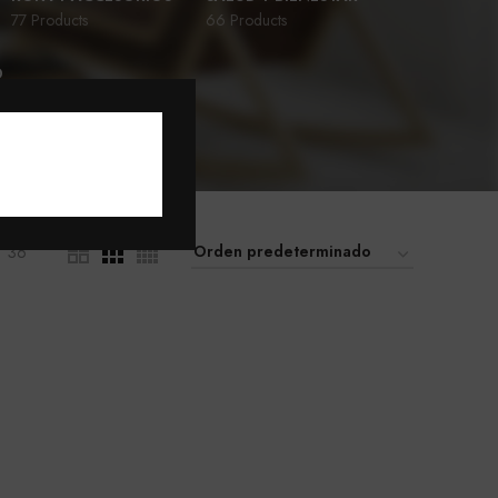
77 Products
66 Products
D
36