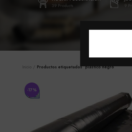
39 Products
9 Pr
Inicio
Productos etiquetados “plástico negro”
-17%