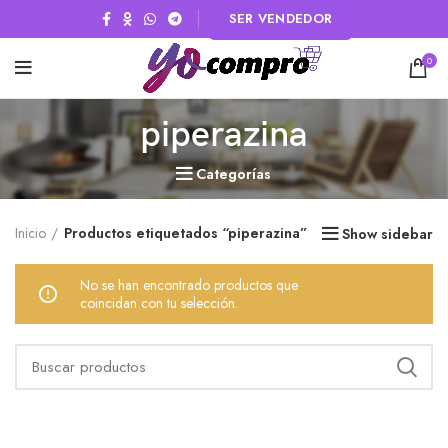
SER VENDEDOR
0
piperazina
Categorías
Inicio
Productos etiquetados “piperazina”
Show sidebar
No se han encontrado productos que
coincidan con tu selección.