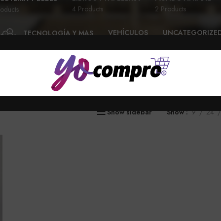
4 Products
2 Products
oducts
VEHÍCULOS
UNCATEGORIZE
TECNOLOGÍA Y MAS
28 Products
6 Products
58 Products
Show sidebar
Show
9
24