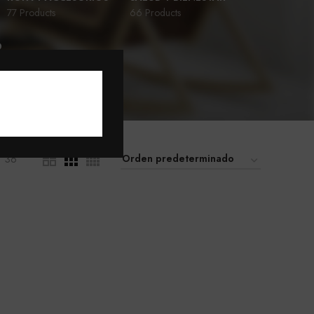
77 Products
66 Products
D
36