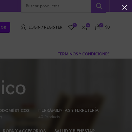
0
0
0
DOR
LOGIN / REGISTER
$
0
TERMINOS Y CONDICIONES
ico
HERRAMIENTAS Y FERRETERÍA
ODOMÉSTICOS
40 Products
ts
ROPA Y ACCESORIOS
SALUD Y BIENESTAR