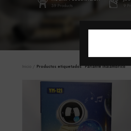
39 Products
9 Pr
Inicio
Productos etiquetados “Parlante inalámbrico”