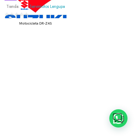
Tienda:
Servimotos Lengupa
0
Motocicleta DR-Z4S
de
5