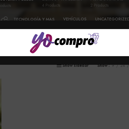
4 Products
2 Products
oducts
VEHÍCULOS
UNCATEGORIZE
TECNOLOGÍA Y MAS
28 Products
6 Products
58 Products
Show sidebar
Show
9
24