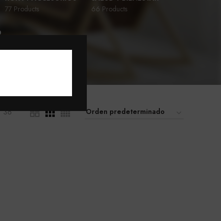
77 Products
66 Products
D
36