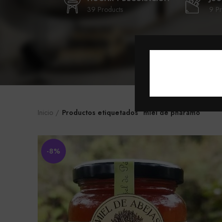
39 Products
9 Pr
Inicio
Productos etiquetados “miel de pñaramo”
-8%