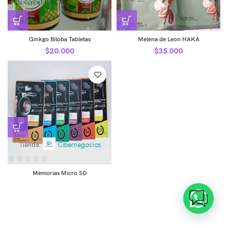
Ginkgo Biloba Tabletas
Melena de Leon HAKA
$
20.000
$
35.000
Tienda:
Cibernegocios
0
Memorias Micro SD
de
5