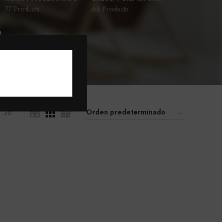
77 Products
66 Products
D
36