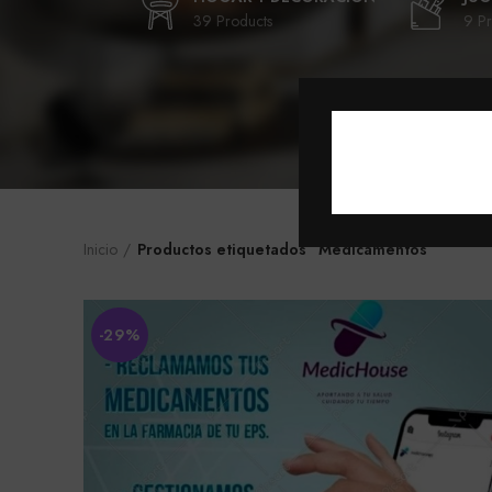
39 Products
9 Pr
Inicio
Productos etiquetados “Medicamentos”
-29%