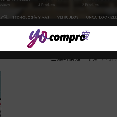
4 Products
2 Products
oducts
VEHÍCULOS
UNCATEGORIZE
TECNOLOGÍA Y MAS
28 Products
6 Products
58 Products
Show sidebar
Show
9
24