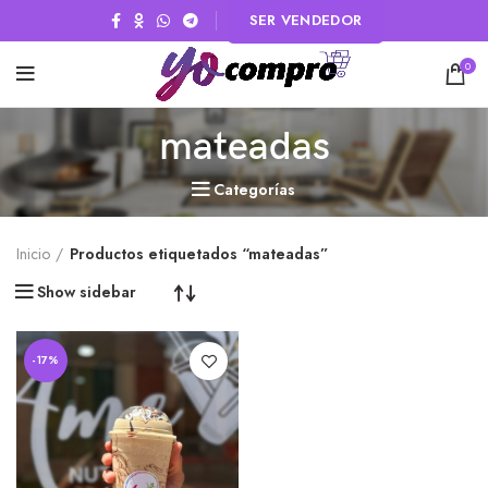
SER VENDEDOR
0
mateadas
Categorías
Inicio
Productos etiquetados “mateadas”
Show sidebar
-17%