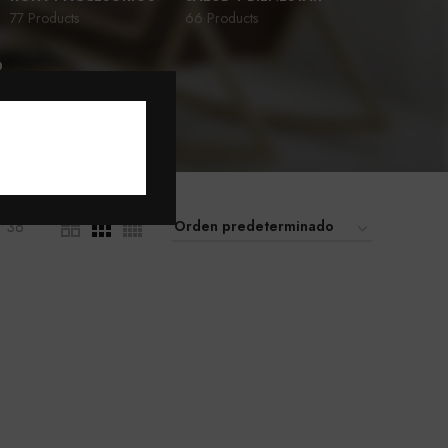
77 Products
66 Products
D
36