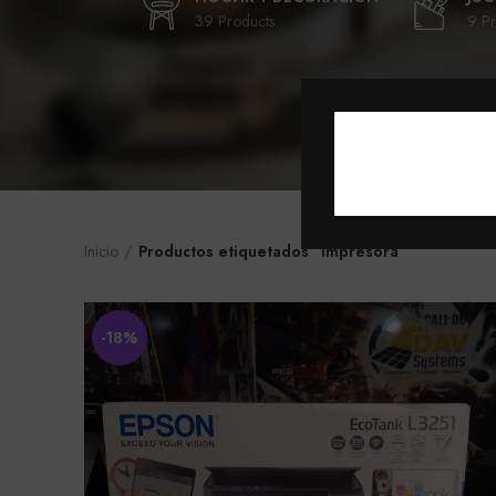
39 Products
9 Pr
Inicio
Productos etiquetados “Impresora”
-18%