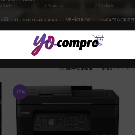
4 Products
2 Products
oducts
VEHÍCULOS
UNCATEGORIZE
TECNOLOGÍA Y MAS
28 Products
6 Products
58 Products
Show sidebar
Show
9
24
-17%