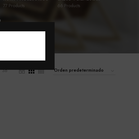
77 Products
66 Products
D
36