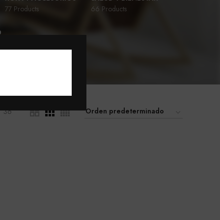
77 Products
66 Products
D
36