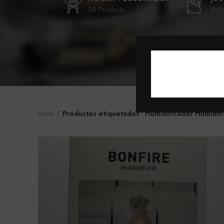
39 Products
9 Pr
Inicio
Productos etiquetados “Humidificador Humidif