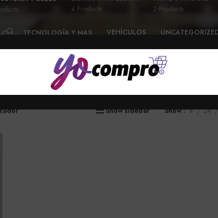
4 Products
2 Products
oducts
VEHÍCULOS
UNCATEGORIZE
TECNOLOGÍA Y MAS
28 Products
6 Products
58 Products
icador”
Show sidebar
Show
9
24