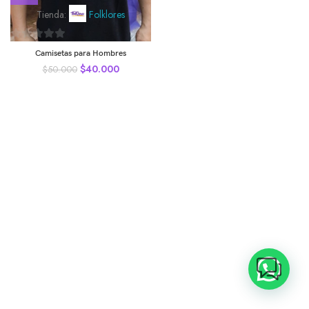
Tienda:
Folklores
0
Camisetas para Hombres
de
$
40.000
$
50.000
5