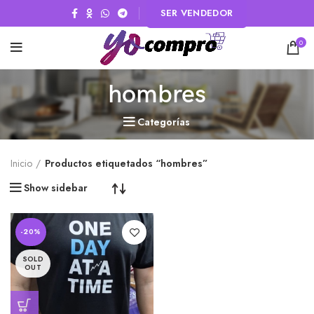
SER VENDEDOR
0
hombres
Categorías
Inicio
Productos etiquetados “hombres”
Show sidebar
-20%
SOLD
OUT