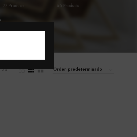
77 Products
66 Products
D
36