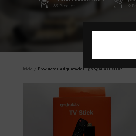
39 Products
9 Pr
Inicio
Productos etiquetados “google assistant”