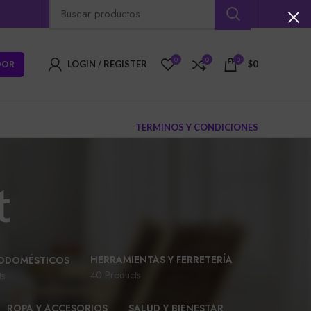
0
0
0
DOR
LOGIN / REGISTER
$
0
TERMINOS Y CONDICIONES
t
HERRAMIENTAS Y FERRETERÍA
ODOMÉSTICOS
40 Products
ts
ROPA Y ACCESORIOS
SALUD Y BIENESTAR