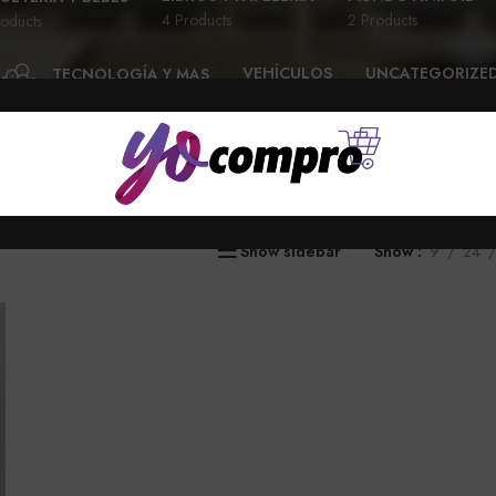
4 Products
2 Products
oducts
VEHÍCULOS
UNCATEGORIZE
TECNOLOGÍA Y MAS
28 Products
6 Products
58 Products
Show sidebar
Show
9
24