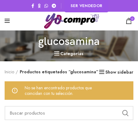
SER VENDEDOR
0
glucosamina
Categorías
Inicio
Productos etiquetados “glucosamina”
Show sidebar
No se han encontrado productos que
coincidan con tu selección.