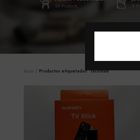
39 Products
9 Pr
Inicio
Productos etiquetados “facilidad”