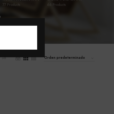
77 Products
66 Products
D
36