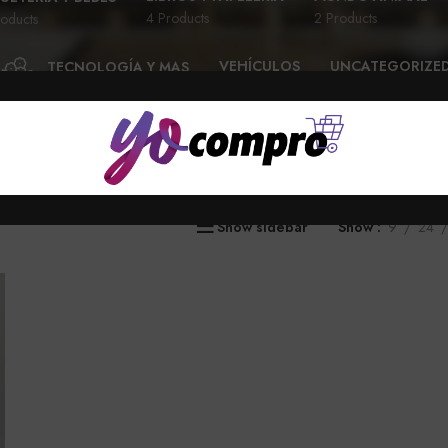
4 Products
2 Products
oducts
VEHÍCULOS
UNCATEGORIZE
TECNOLOGÍA Y MAS
28 Products
6 Products
58 Products
Show sidebar
Show
9
24