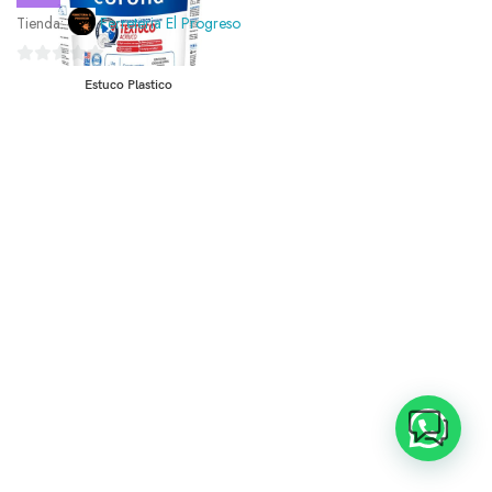
Tienda:
Ferreteria El Progreso
0
Estuco Plastico
de
5