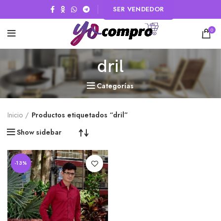
SER VENDEDOR
0
dril
Categorías
Inicio
Productos etiquetados “dril”
Show sidebar
-13%