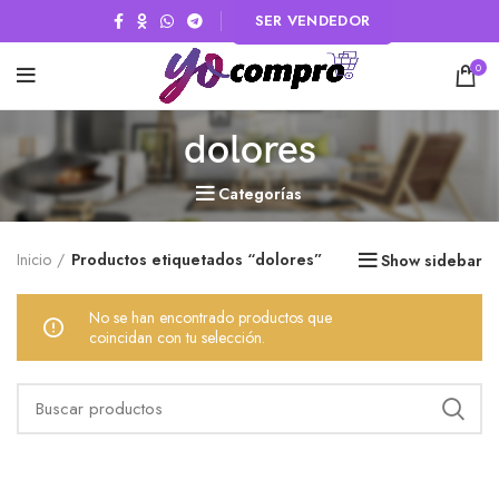
SER VENDEDOR
0
dolores
Categorías
Inicio
Productos etiquetados “dolores”
Show sidebar
No se han encontrado productos que
coincidan con tu selección.