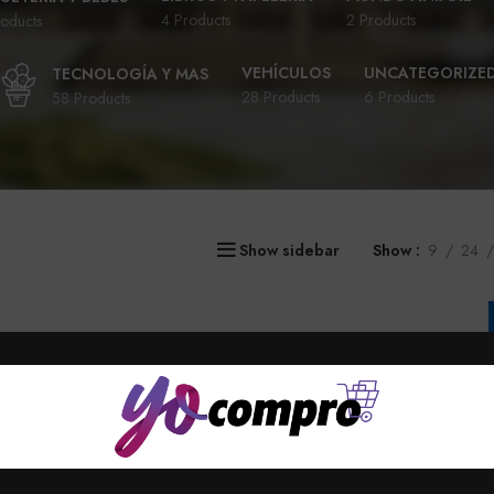
4 Products
2 Products
oducts
VEHÍCULOS
UNCATEGORIZE
TECNOLOGÍA Y MAS
28 Products
6 Products
58 Products
Show sidebar
Show
9
24
AÑADIR AL CARRITO
Cafe Deleite Grano X 500 Gr
$
40.000