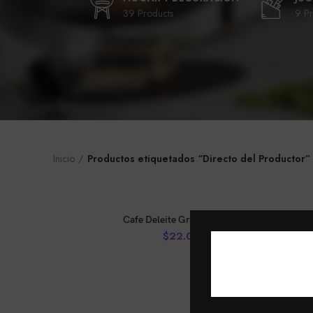
39 Products
9 Pr
Inicio
Productos etiquetados “Directo del Productor”
AÑADIR AL CARRITO
Cafe Deleite Grano X 250 Gr
$
22.000