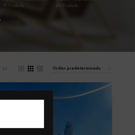
77 Products
66 Products
D
36