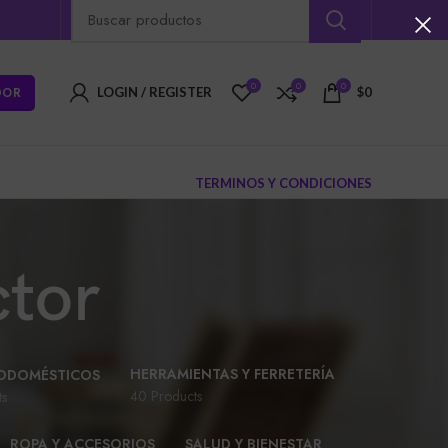
0
0
0
DOR
LOGIN / REGISTER
$
0
TERMINOS Y CONDICIONES
ctor
HERRAMIENTAS Y FERRETERÍA
ODOMÉSTICOS
40 Products
ts
ROPA Y ACCESORIOS
SALUD Y BIENESTAR