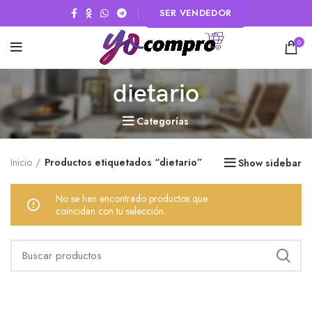
SER VENDEDOR
0
dietario
Categorías
Inicio
Productos etiquetados “dietario”
Show sidebar
No se han encontrado productos que
coincidan con tu selección.