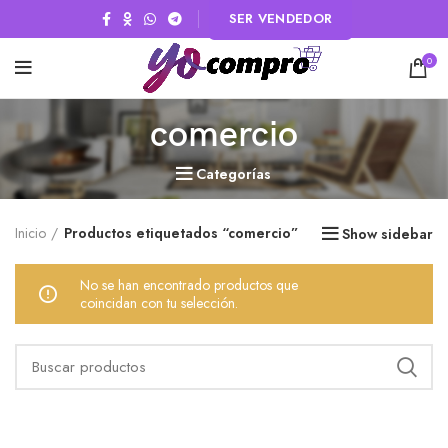
SER VENDEDOR
0
comercio
Categorías
Inicio
Productos etiquetados “comercio”
Show sidebar
No se han encontrado productos que
coincidan con tu selección.