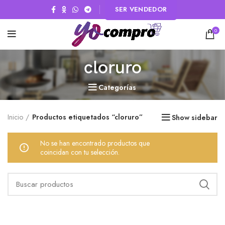
SER VENDEDOR
0
cloruro
Categorías
Inicio
Productos etiquetados “cloruro”
Show sidebar
No se han encontrado productos que
coincidan con tu selección.