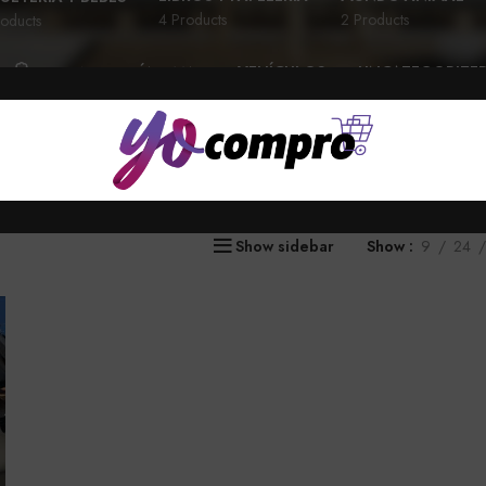
4 Products
2 Products
oducts
VEHÍCULOS
UNCATEGORIZE
TECNOLOGÍA Y MAS
28 Products
6 Products
58 Products
Show sidebar
Show
9
24