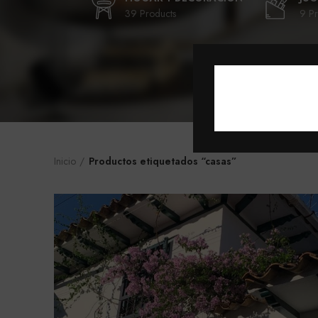
39 Products
9 Pr
Inicio
Productos etiquetados “casas”