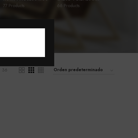
77 Products
66 Products
D
36