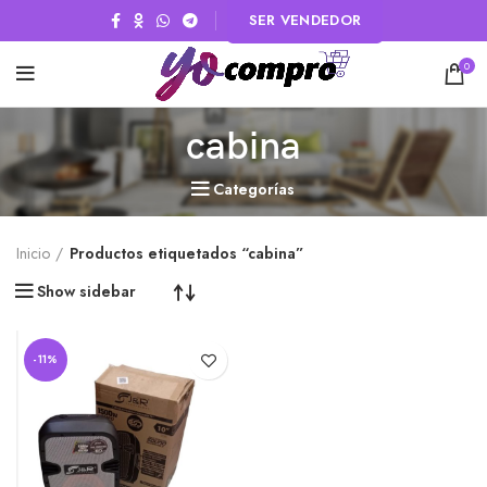
SER VENDEDOR
0
cabina
Categorías
Inicio
Productos etiquetados “cabina”
Show sidebar
-11%