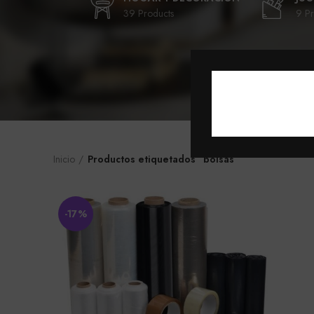
39 Products
9 Pr
Inicio
Productos etiquetados “bolsas”
-17%