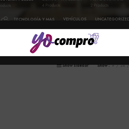
4 Products
2 Products
oducts
VEHÍCULOS
UNCATEGORIZE
TECNOLOGÍA Y MAS
28 Products
6 Products
58 Products
Show sidebar
Show
9
24