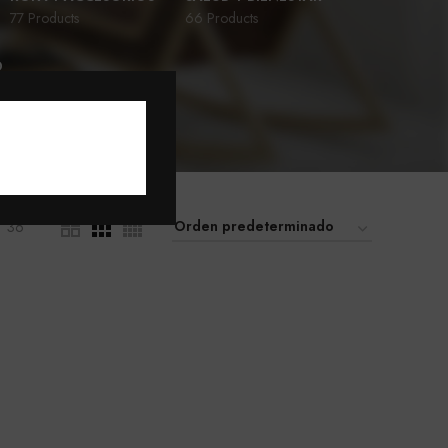
77 Products
66 Products
D
36