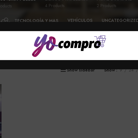
4 Products
2 Products
oducts
VEHÍCULOS
UNCATEGORIZE
TECNOLOGÍA Y MAS
28 Products
6 Products
58 Products
Show sidebar
Show
9
24