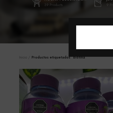
39 Products
9 Pr
Inicio
Productos etiquetados “biotina”