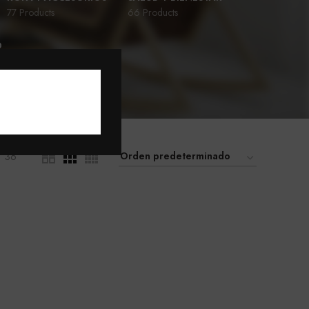
77 Products
66 Products
D
36