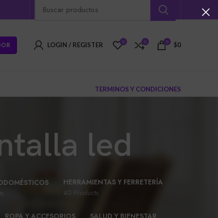
0
0
0
DOR
LOGIN / REGISTER
$
0
TERMINOS Y CONDICIONES
talla led
HERRAMIENTAS Y FERRETERÍA
ODOMÉSTICOS
40 Products
ts
ROPA Y ACCESORIOS
SALUD Y BIENESTAR