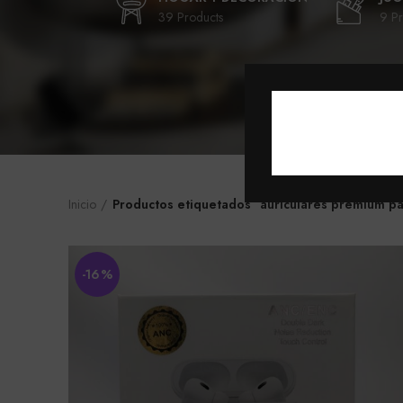
39 Products
9 Pr
Inicio
Productos etiquetados “auriculares premium pa
-16%