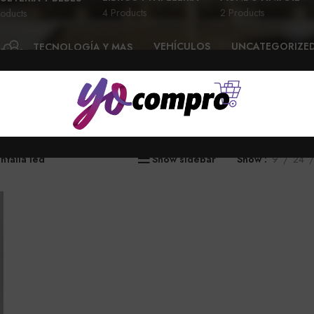
4 Products
2 Products
oducts
VEHÍCULOS
UNCATEGORIZE
TECNOLOGÍA Y MAS
28 Products
6 Products
58 Products
ntalla led”
Show sidebar
Show
9
24