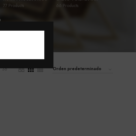
77 Products
66 Products
D
36