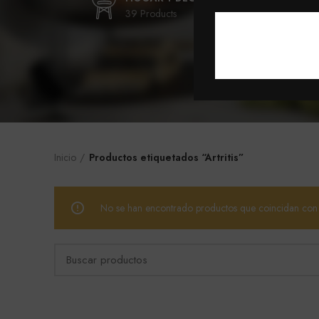
39 Products
9 Pr
Inicio
Productos etiquetados “Artritis”
No se han encontrado productos que coincidan con t