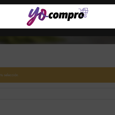
4 Products
2 Products
oducts
VEHÍCULOS
UNCATEGORIZE
TECNOLOGÍA Y MAS
28 Products
6 Products
58 Products
u selección.