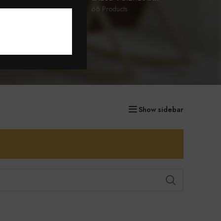
77 Products
66 Products
D
Show sidebar