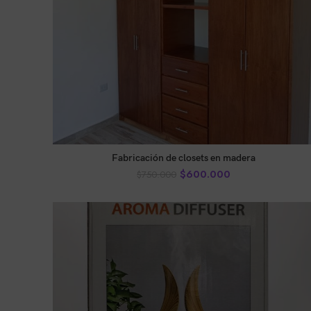
AÑADIR AL CARRITO
Fabricación de closets en madera
$
600.000
$
750.000