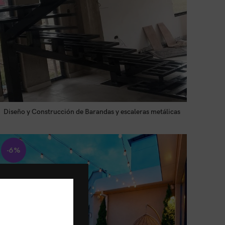
Diseño y Construcción de Barandas y escaleras metálicas
LEER MÁS
Tienda:
METALICAS GONZALES
-6%
0
de
5