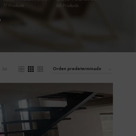
77 Products
66 Products
D
36