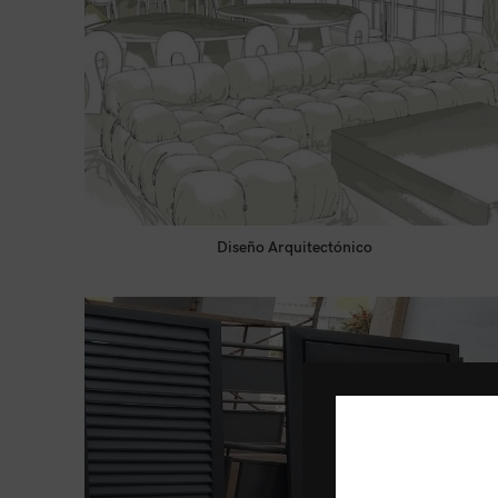
Diseño Arquitectónico
LEER MÁS
Tienda:
ANAUR SAS
0
de
5