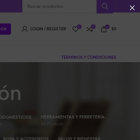
0
0
0
DOR
LOGIN / REGISTER
$
0
TERMINOS Y CONDICIONES
ión
HERRAMIENTAS Y FERRETERÍA
ODOMÉSTICOS
40 Products
ts
ROPA Y ACCESORIOS
SALUD Y BIENESTAR