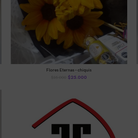
AÑADIR AL CARRITO
Flores Eternas – chiquis
$
25.000
$
35.000