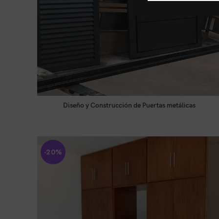
Diseño y Construcción de Puertas metálicas
LEER MÁS
Tienda:
METALICAS GONZALES
0
-20%
de
5