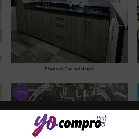
Diseño de Cocina Integral
LEER MÁS
Tienda:
REAL COCINAS
-20%
0
de
5