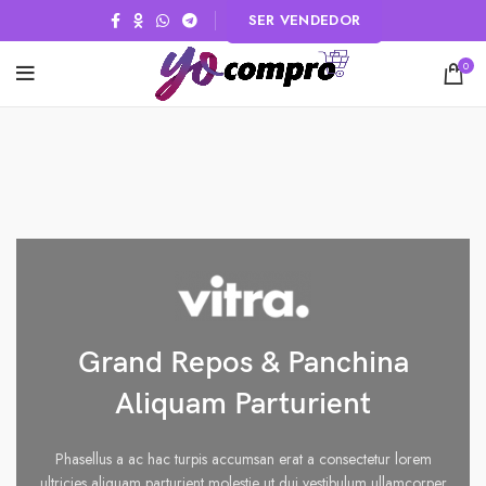
SER VENDEDOR
0
Grand Repos & Panchina
Aliquam Parturient
Phasellus a ac hac turpis accumsan erat a consectetur lorem
ultricies aliquam parturient molestie ut dui vestibulum ullamcorper