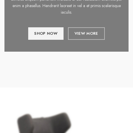
enim a phasellus. Hendrerit laoreet in vel a et primis scelerisque
iaculis.
SHOP NOW
VIEW MORE