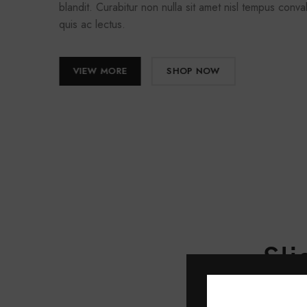
blandit. Curabitur non nulla sit amet nisl tempus conval
quis ac lectus.
VIEW MORE
SHOP NOW
Sl
Cras ultricies ligula