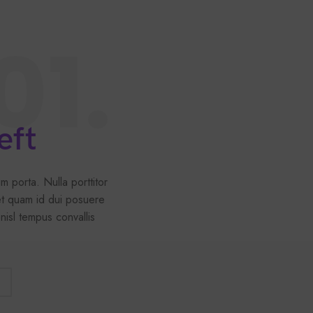
01.
eft
m porta. Nulla porttitor
et quam id dui posuere
 nisl tempus convallis