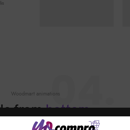
lis
04.
Woodmart animations
ide from
bottom
 sed magna dictum porta. Nulla porttitor accumsan tincidunt.