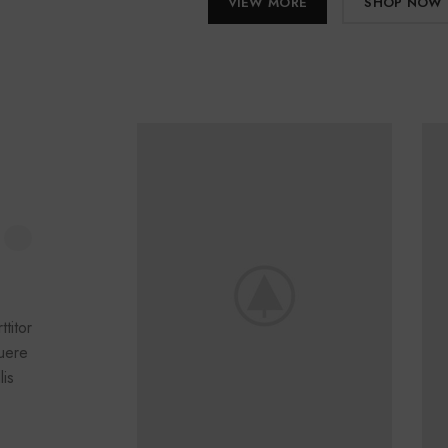
VIEW MORE
SHOP NOW
.
titor
suere
lis