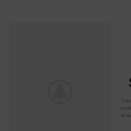
Cras
portt
id d