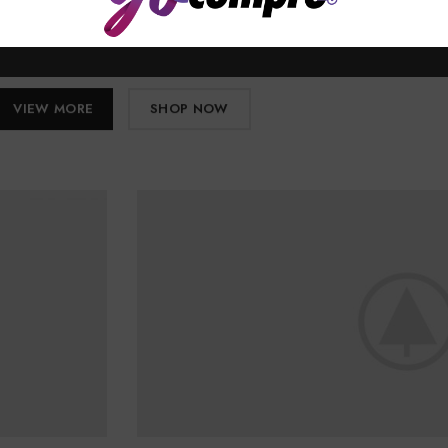
m id dui posuere blandit. Curabitur non nulla sit amet nisl
tempus convallis quis ac lectus.
VIEW MORE
SHOP NOW