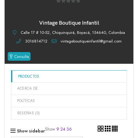
0
de
5
Vintage Boutique Infantil
Calle 17 # 10-52, Chiquinquirá, Boyacá, 154640, Colombia
3016814712
vintageboutiqueinfantil@gmail.com
Consulta
PRODUCTOS
ACERCA DE
POLÍTICAS
RESEÑAS (
0
)
Show
9
24
36
Show sidebar