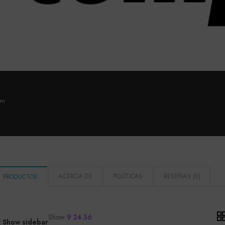
om
ACERCA DE
POLÍTICAS
RESEÑAS (
0
)
PRODUCTOS
Show
9
24
36
Show sidebar