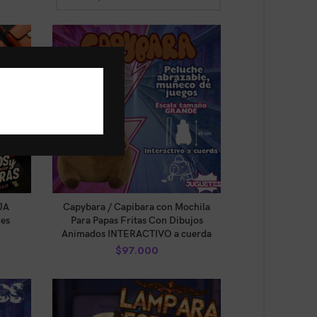
AÑADIR AL CARRITO
JA
Capybara / Capibara con Mochila
es
Para Papas Fritas Con Dibujos
Animados INTERACTIVO a cuerda
$
97.000