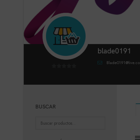
blade0191
Blade0191@live.c
0
de
5
BUSCAR