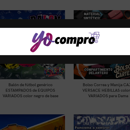
LEER MÁS
LEER MÁS
Balón de fútbol genérico
Bolso Correa y Manija CA
ESTAMPADOS de EQUIPOS
VERSACE HEBILLAS color
VARIADOS color negro de base
VARIADOS para Dama