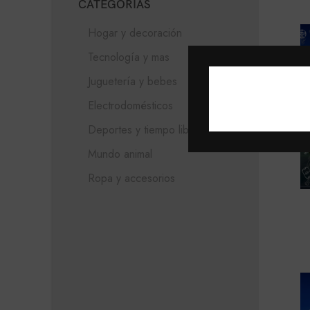
CATEGORÍAS
Hogar y decoración
Tecnología y mas
Juguetería y bebes
Electrodomésticos
Deportes y tiempo libre
Mundo animal
Ropa y accesorios