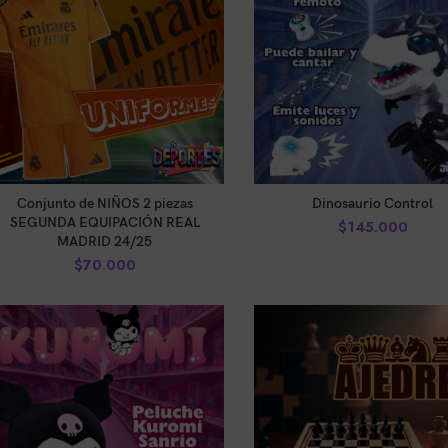
AÑADIR AL CARRITO
AÑADIR AL CARRITO
Conjunto de NIÑOS 2 piezas
Dinosaurio Control
SEGUNDA EQUIPACIÓN REAL
$
145.000
MADRID 24/25
$
70.000