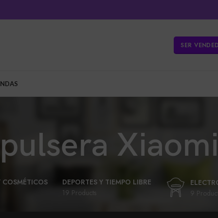
SER VENDE
ENDAS
pulsera Xiaom
Y COSMÉTICOS
DEPORTES Y TIEMPO LIBRE
ELECTR
19 Products
9 Produc
LIBROS Y PAPELERÍA
MUNDO ANIMAL
UETERÍA Y BEBES