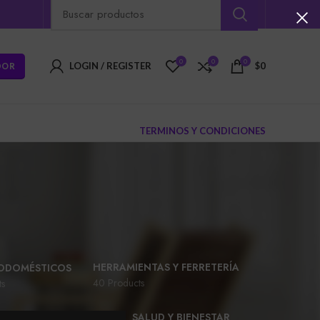
0
0
0
DOR
LOGIN / REGISTER
$
0
TERMINOS Y CONDICIONES
i
HERRAMIENTAS Y FERRETERÍA
ODOMÉSTICOS
40 Products
ts
ROPA Y ACCESORIOS
SALUD Y BIENESTAR