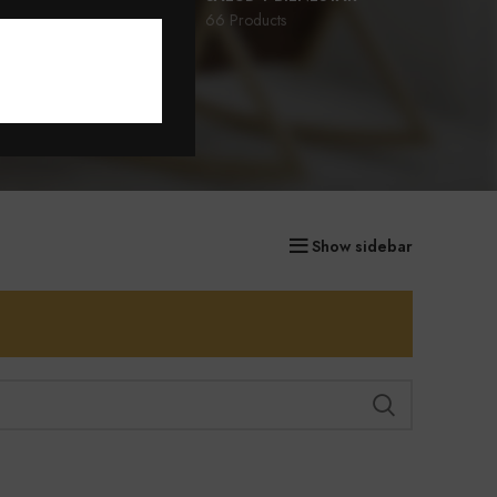
77 Products
66 Products
D
Show sidebar