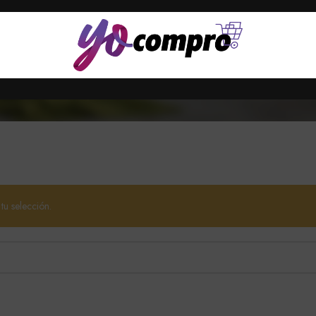
4 Products
2 Products
oducts
VEHÍCULOS
UNCATEGORIZE
TECNOLOGÍA Y MAS
28 Products
6 Products
58 Products
u selección.