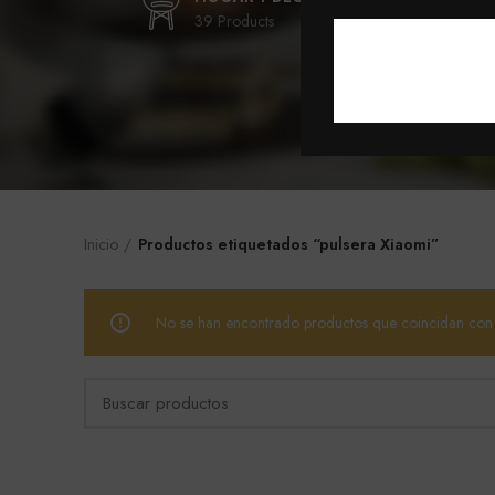
39 Products
9 Pr
Inicio
Productos etiquetados “pulsera Xiaomi”
No se han encontrado productos que coincidan con t